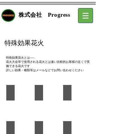
​株式会社 Progress
​特殊効果花火
特殊効果花火とは-----
花火大会等で使用される花火とは違い比較的お客様の近くで実
施できる花火です
​​詳しい効果・種類等はメールなどでお問い合わせください
BURST
GREB
SAXON
フラッシュカーテン
モーターヒット
COMET